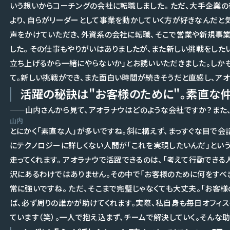
いう想いからコーチングの会社に転職しました。 ただ、大手企業
より、自らがリーダーとして事業を動かしていく方が好きなんだと
声をかけていただき、外資系の会社に転職、そこで営業や新規事業
した。 その仕事もやりがいはありましたが、また新しい挑戦をしたいと
立ち上げるから一緒にやらないか」とお誘いいただきました。しかも
て。新しい挑戦ができ、また面白い時間が続きそうだと直感し、ア
活躍の秘訣は"お客様のために"。素直な仲
——山内さんから見て、アオラナウはどのような会社ですか？また
山内
とにかく「素直な人」が多いですね。斜に構えず、まっすぐな目で会
にテクノロジーに詳しくない人間が「これを実現したいんだ」とい
走ってくれます。 アオラナウで活躍できるのは、「考えて行動できる
沢にあるわけではありません。その中で「お客様のために何をすべ
常に強いですね。 ただ、そこまで完璧じゃなくても大丈夫。「お客
ば、必ず周りの誰かが助けてくれます。実際、私自身も毎日オフィ
ています（笑）。一人で抱え込まず、チームで解決していく。そんな