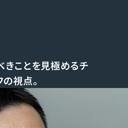
Home
Servi
べきことを見極めるチ
ホーム
事業内容
News
Thought
Who we are
フの視点。
お知らせ
私たちの考え
Company
会社概要