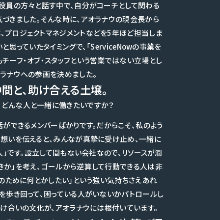
の役員の方々と話す中で、自分がコーチとして関わる
気づきました。そんな時に、アオラナウの現会長から
、プロジェクトマネジメントなどを5年ほど担当しま
思っていたタイミングで、「ServiceNowの事業を
チーフ・オブ・スタッフという営業ではない立場とし
オラナウへの参画を決めました。
間と、助け合える土壌。
、どんな人と一緒に働きたいですか？
話ができるメンバーばかりです。だからこそ、私のよう
う想いを伝えると、みんなが真摯に受け止め、一緒に
人」です。設立して間もない会社なので、リソースが潤
きか」を考え、ゴールから逆算して行動できる人は非
様のために何とかしたい」という強い気持ちさえあれ
スを歩き回って、困っている人がいないかパトロールし
助け合いの文化が、アオラナウには根付いています。