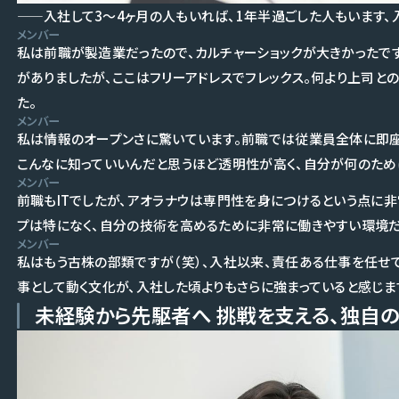
——入社して3～4ヶ月の人もいれば、1年半過ごした人もいます、
メンバー
私は前職が製造業だったので、カルチャーショックが大きかったで
がありましたが、ここはフリーアドレスでフレックス。何より上司と
た。
メンバー
私は情報のオープンさに驚いています。前職では従業員全体に即
こんなに知っていいんだと思うほど透明性が高く、自分が何のため
メンバー
前職もITでしたが、アオラナウは専門性を身につけるという点に非
プは特になく、自分の技術を高めるために非常に働きやすい環境だ
メンバー
私はもう古株の部類ですが（笑）、入社以来、責任ある仕事を任せ
事として動く文化が、入社した頃よりもさらに強まっていると感じま
未経験から先駆者へ 挑戦を支える、独自