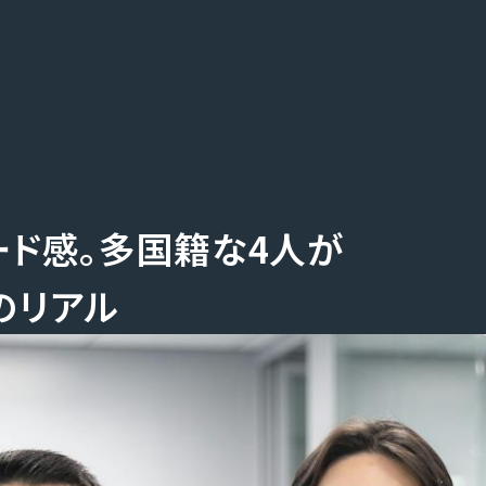
Home
Servi
ド感。多国籍な4人が
ホーム
事業内容
News
Thought
Who we are
のリアル
お知らせ
私たちの考え
Company
会社概要