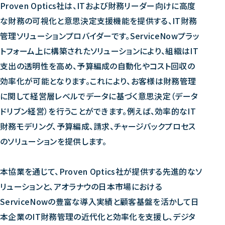
Proven Optics社は、ITおよび財務リーダー向けに高度
個人情報の取扱いについて
個人情報保護方針
品質方針
な財務の可視化と意思決定支援機能を提供する、IT財務
情報セキュリティポリシー
管理ソリューションプロバイダーです。ServiceNowプラッ
トフォーム上に構築されたソリューションにより、組織はIT
支出の透明性を高め、予算編成の自動化やコスト回収の
効率化が可能となります。これにより、お客様は財務管理
に関して経営層レベルでデータに基づく意思決定（データ
ドリブン経営）を行うことができます。例えば、効率的なIT
財務モデリング、予算編成、請求、チャージバックプロセス
のソリューションを提供します。
本協業を通じて、Proven Optics社が提供する先進的なソ
リューションと、アオラナウの日本市場における
ServiceNowの豊富な導入実績と顧客基盤を活かして日
本企業のIT財務管理の近代化と効率化を支援し、デジタ