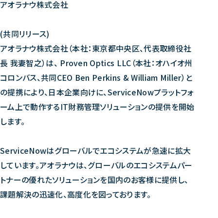
アオラナウ株式会社
会社概要
News
(共同リリース)
アオラナウ株式会社（本社：東京都中央区、代表取締役社
お知らせ
Career
Recruit
長 我妻智之）は、 Proven Optics LLC（本社：オハイオ州
コロンバス、共同CEO Ben Perkins & William Miller）と
採用情報トップ
の提携により、日本企業向けに、ServiceNowプラットフォ
Interview
ーム上で動作するIT財務管理ソリューションの提供を開始
します。
社員インタビュー
Job
ServiceNowはグローバルでエコシステムが急速に拡大
募集職種
Contact
しています。アオラナウは、グローバルのエコシステムパー
トナーの優れたソリューションを国内のお客様に提供し、
お問い合わせ
課題解決の迅速化、高度化を図っております。