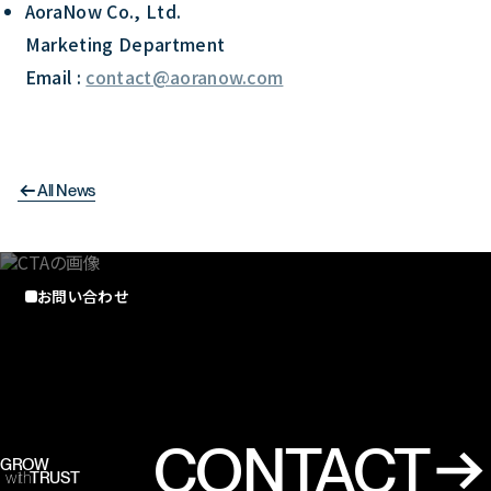
AoraNow Co., Ltd.
Marketing Department
Email :
contact@aoranow.com
All News
お問い合わせ
CONTACT
GROW
with
TRUST