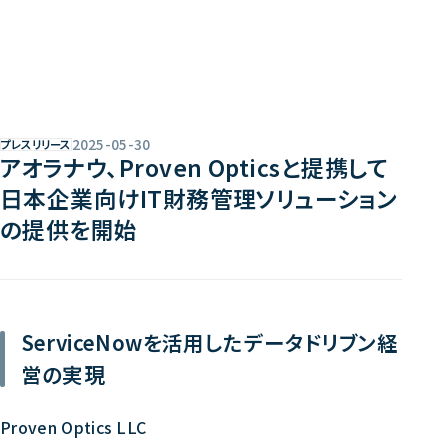
Home
2025-05-30
プレスリリース
アオラナウ、Proven Opticsと提携して
ホーム
日本企業向けIT財務管理ソリューション
Service
の提供を開始
事業内容
Cases
導入事例
Thought
ServiceNowを活用したデータドリブン経
Who we are
営の実現
私たちの考え
Company
Proven Optics LLC