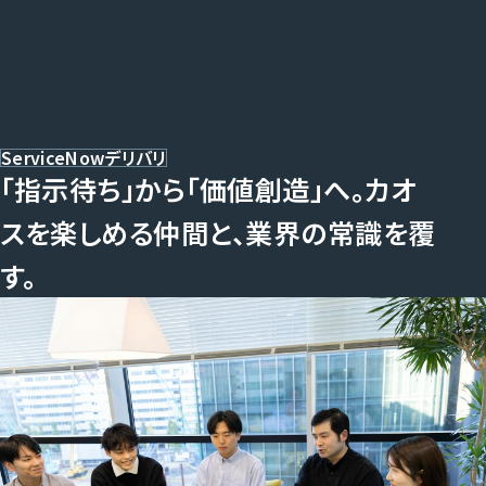
Home
ServiceNowデリバリ
「指示待ち」から「価値創造」へ。カオ
ホーム
Service
スを楽しめる仲間と、業界の常識を覆
す。
事業内容
Cases
導入事例
Thought
Who we are
私たちの考え
Company