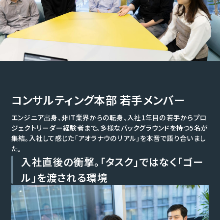
会社概要
News
お知らせ
Career
Recruit
採用情報トップ
Interview
コンサルティング本部 若手メンバー
エンジニア出身、非IT業界からの転身、入社1年目の若手からプロ
社員インタビュー
Job
ジェクトリーダー経験者まで。多様なバックグラウンドを持つ5名が
集結。入社して感じた「アオラナウのリアル」を本音で語り合いまし
募集職種
入社直後の衡撃。「タスク」ではなく「ゴー
Contact
ル」を渡される環境
お問い合わせ